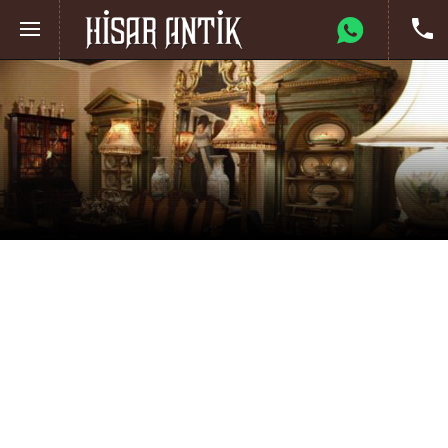
ANASAYFA
İLETİŞİM
Telefon & Email
+90532 400 2886
+90216 337 0717
+90532 400 2886
hakankartal69@gmail.com
Sosyal Medya
Facebook
Twitter